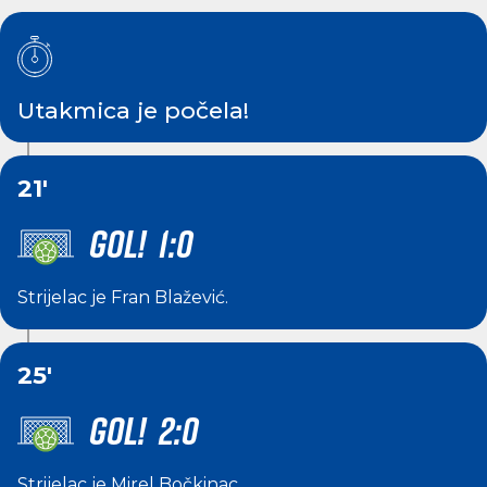
Utakmica je počela!
21'
GOL! 1:0
Strijelac je
Fran Blažević
.
25'
GOL! 2:0
Strijelac je
Mirel Bočkinac
.