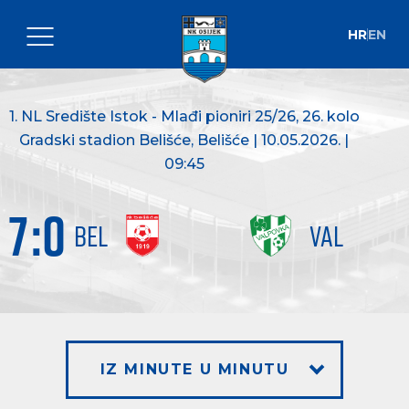
HR
EN
1. NL Središte Istok - Mlađi pioniri 25/26
, 26. kolo
Gradski stadion Belišće, Belišće | 10.05.2026. |
09:45
7
:
0
BEL
VAL
IZ MINUTE U MINUTU