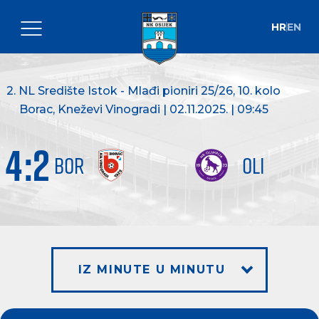
HR
EN
2. NL Središte Istok - Mlađi pioniri 25/26
, 10. kolo
Borac, Kneževi Vinogradi | 02.11.2025. | 09:45
4
:
2
BOR
OLI
IZ MINUTE U MINUTU