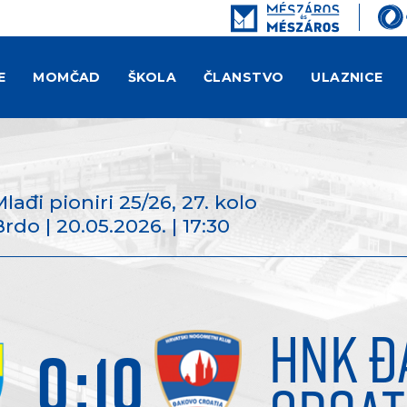
E
MOMČAD
ŠKOLA
ČLANSTVO
ULAZNICE
Mlađi pioniri 25/26
, 27. kolo
Brdo | 20.05.2026. | 17:30
HNK Đ
0
:
10