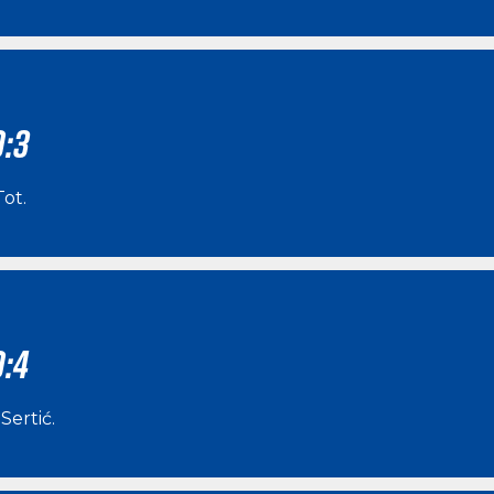
0:3
Tot
.
0:4
Sertić
.