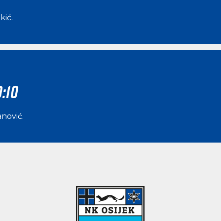
kić
.
:10
anović
.