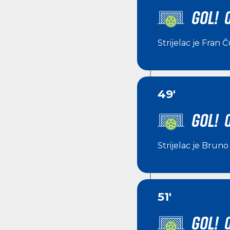
GOL! 0
Strijelac je
Fran Č
49'
GOL! 
Strijelac je
Bruno 
51'
GOL! 