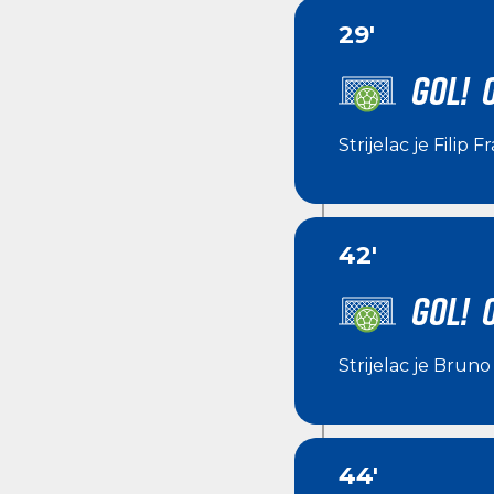
29'
GOL! 
Strijelac je
Filip Fr
42'
GOL! 
Strijelac je
Bruno 
44'