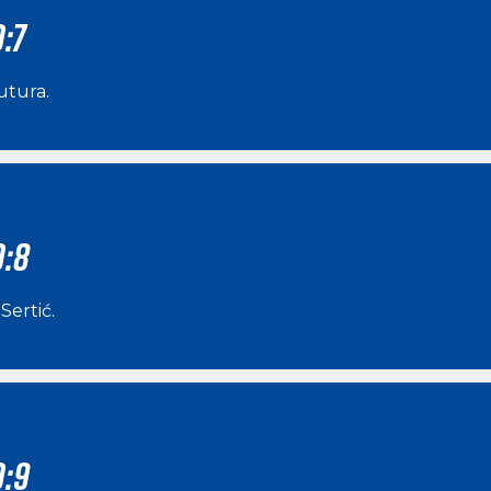
:7
utura
.
0:8
Sertić
.
0:9