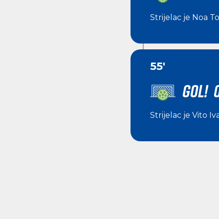
Strijelac je
Noa To
55'
GOL! 0
Strijelac je
Vito Iv