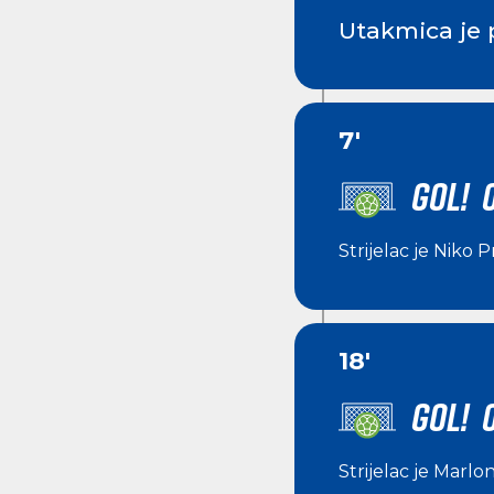
Utakmica je 
7'
GOL! 0
Strijelac je
Niko P
18'
GOL! 
Strijelac je
Marlon