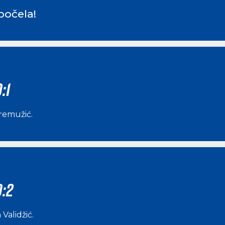
počela!
:1
remužić
.
0:2
 Validžić
.