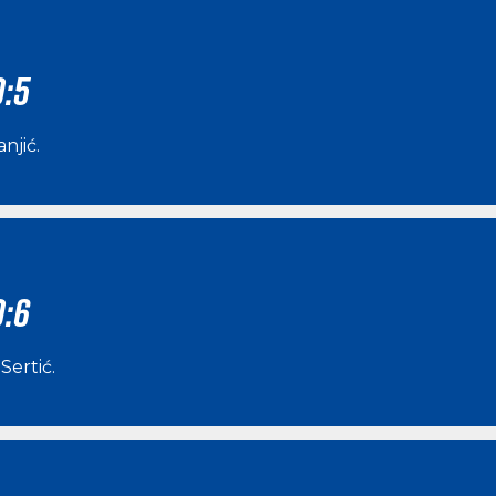
0:5
anjić
.
0:6
Sertić
.