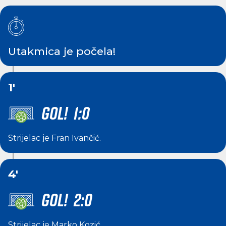
Utakmica je počela!
1'
GOL! 1:0
Strijelac je
Fran Ivančić
.
4'
GOL! 2:0
Strijelac je
Marko Kozić
.