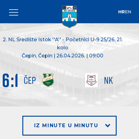
HR
EN
2. NL Središte Istok ''A'' - Početnici U-9 25/26
, 21.
kolo
Čepin, Čepin | 26.04.2026. | 09:00
6
:
1
ČEP
NK
IZ MINUTE U MINUTU