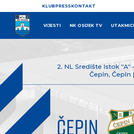
KLUB
PRESS
KONTAKT
VIJESTI
NK OSIJEK TV
UTAKMIC
2. NL Središte Istok ''A''
Čepin, Čepin |
ČEPIN