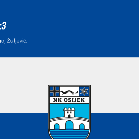
:3
j Žuljević
.