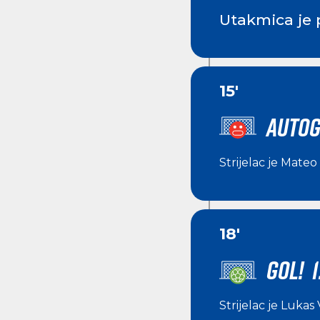
Utakmica je 
15'
AUTOG
Strijelac je
Mateo
18'
GOL! 1
Strijelac je
Lukas 