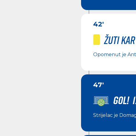
42'
Žuti ka
Opomenut je
Ant
47'
GOL! 1
Strijelac je
Domago