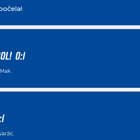
počela!
OL! 0:1
 Mak
.
:1
Varžić
.