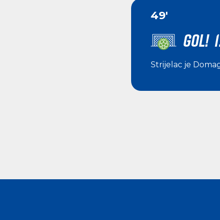
49'
GOL! 1
Strijelac je
Domago