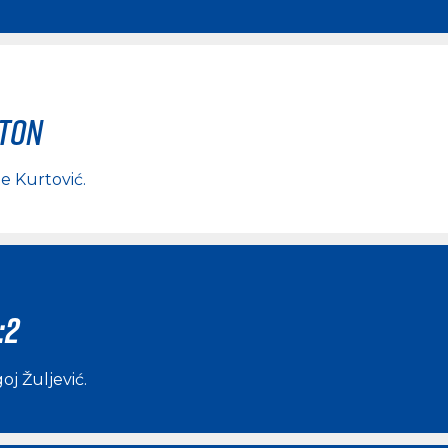
rton
e Kurtović
.
:2
j Žuljević
.