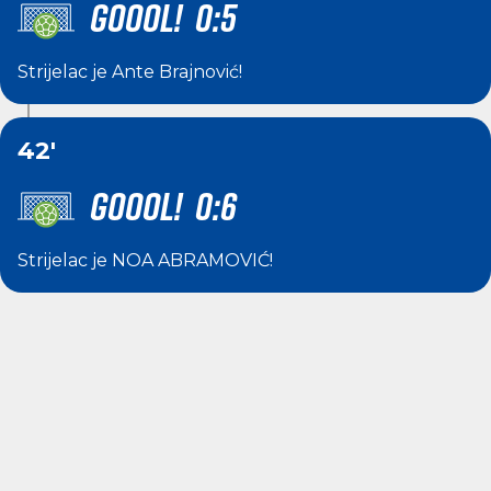
GOOOL! 0:5
Strijelac je
Ante Brajnović
!
42'
GOOOL! 0:6
Strijelac je
NOA ABRAMOVIĆ
!