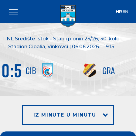
HR
EN
1. NL Središte Istok - Stariji pioniri 25/26
, 30. kolo
Stadion Cibalia, Vinkovci | 06.06.2026. | 19:15
0
:
5
CIB
GRA
IZ MINUTE U MINUTU