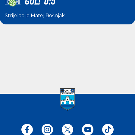
GOL! 0:5
Strijelac je
Matej Bošnjak
.