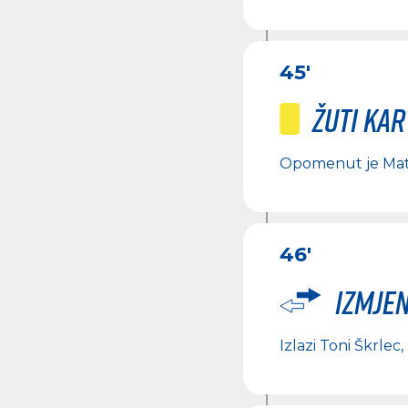
45'
Žuti ka
Opomenut je
Mat
46'
Izmje
Izlazi
Toni Škrlec
,