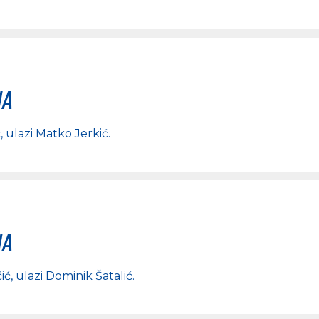
na
ć
, ulazi
Matko Jerkić
.
na
ić
, ulazi
Dominik Šatalić
.