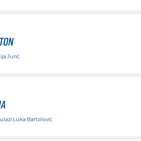
rton
ija Jurić
.
na
 ulazi
Luka Bartolović
.