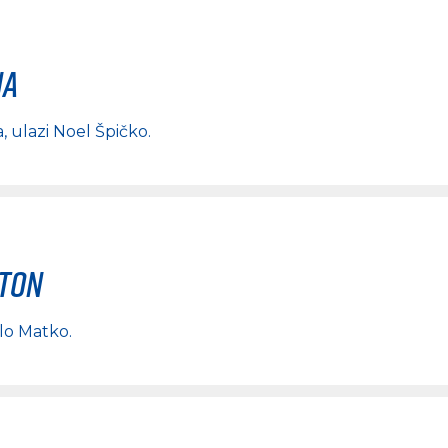
na
a
, ulazi
Noel Špičko
.
rton
lo Matko
.