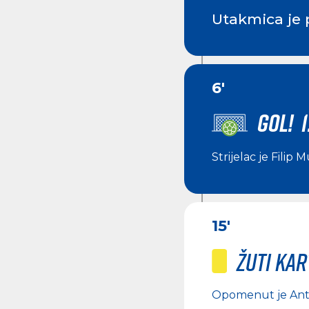
Utakmica je 
6'
GOL! 1
Strijelac je
Filip M
15'
Žuti ka
Opomenut je
Ant