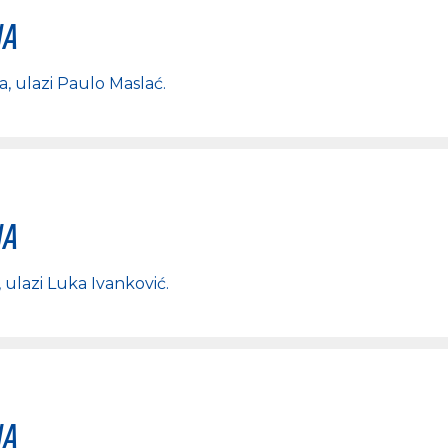
na
ca
, ulazi
Paulo Maslać
.
na
, ulazi
Luka Ivanković
.
na