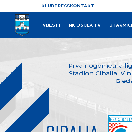
KLUB
PRESS
KONTAKT
VIJESTI
NK OSIJEK TV
UTAKMIC
Prva nogometna lig
Stadion Cibalia, Vink
Gleda