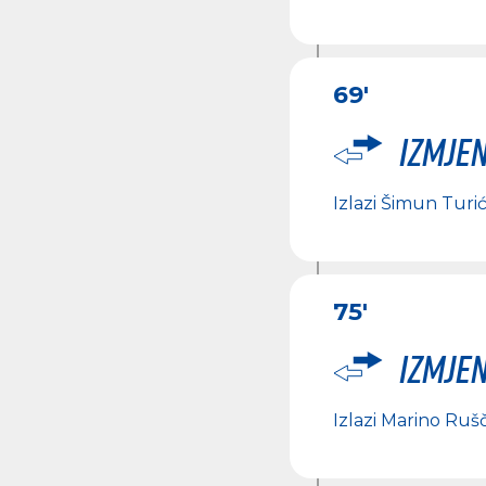
69'
Izmje
Izlazi
Šimun Turi
75'
Izmje
Izlazi
Marino Rušč