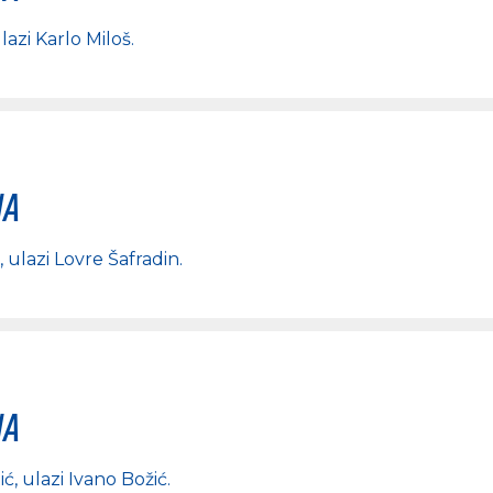
ulazi
Karlo Miloš
.
na
, ulazi
Lovre Šafradin
.
na
ić
, ulazi
Ivano Božić
.