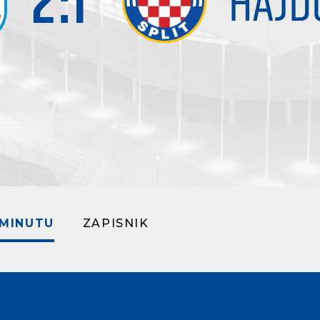
2
:
1
HAJD
 MINUTU
ZAPISNIK