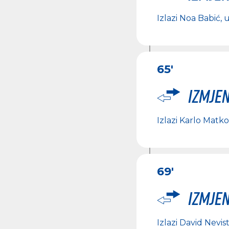
Izlazi
Noa Babić
, 
65'
Izmje
Izlazi
Karlo Matko
69'
Izmje
Izlazi
David Nevist