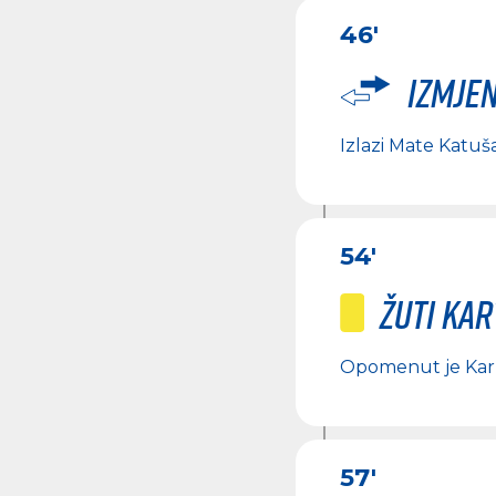
46'
Izmje
Izlazi
Mate Katuš
54'
Žuti ka
Opomenut je
Kar
57'