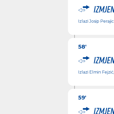
Izmje
Izlazi
Josip Peraji
58'
Izmje
Izlazi
Elmin Fejzić
59'
Izmje