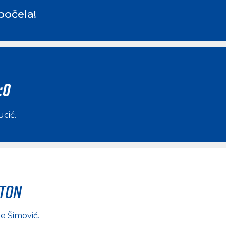
počela!
:0
ucić
.
rton
e Šimović
.