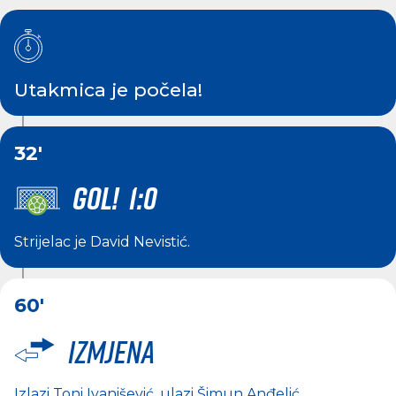
Utakmica je počela!
32'
GOL! 1:0
Strijelac je
David Nevistić
.
60'
Izmjena
Izlazi
Toni Ivanišević
, ulazi
Šimun Anđelić
.