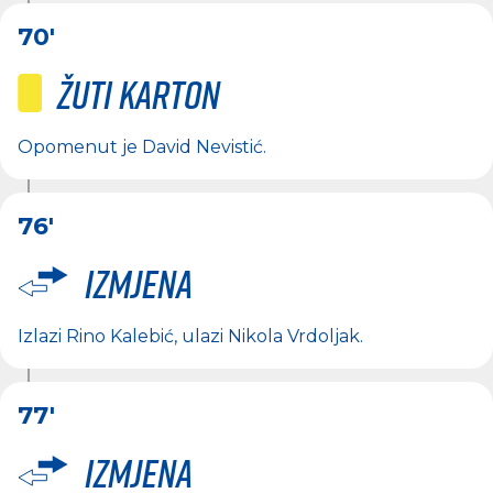
70'
Žuti karton
Opomenut je
David Nevistić
.
76'
Izmjena
Izlazi
Rino Kalebić
, ulazi
Nikola Vrdoljak
.
77'
Izmjena