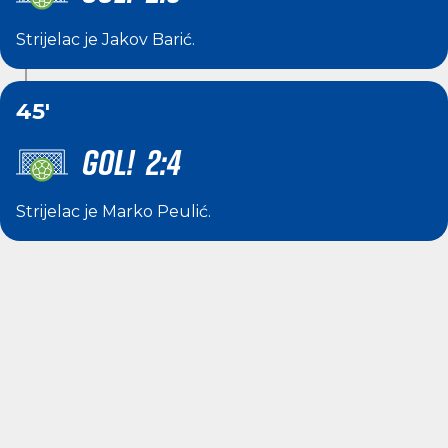
Strijelac je
Jakov Barić
.
45'
GOL! 2:4
Strijelac je
Marko Peulić
.