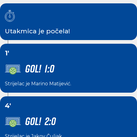
Utakmica je počela!
1'
GOL! 1:0
Strijelac je
Marino Matijević
.
4'
GOL! 2:0
Strijelac je
Jakov Čuljak
.