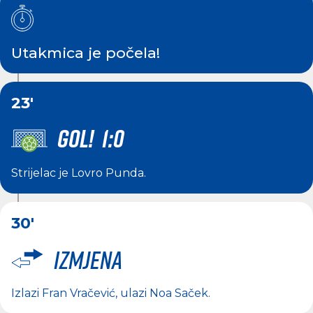
Utakmica je počela!
23'
GOL! 1:0
Strijelac je
Lovro Punda
.
30'
Izmjena
Izlazi
Fran Vračević
, ulazi
Noa Saček
.