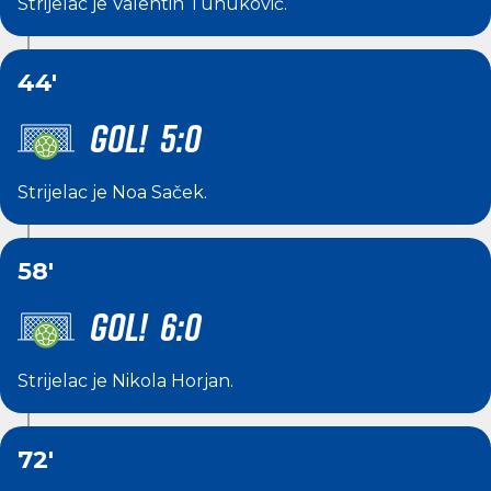
Strijelac je
Valentin Tunuković
.
44'
GOL! 5:0
Strijelac je
Noa Saček
.
58'
GOL! 6:0
Strijelac je
Nikola Horjan
.
72'