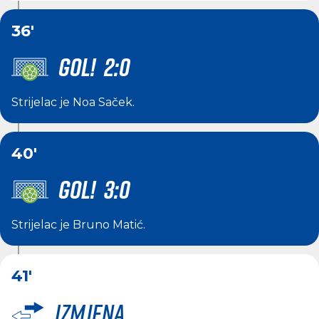
36'
GOL! 2:0
Strijelac je
Noa Saček
.
40'
GOL! 3:0
Strijelac je
Bruno Matić
.
41'
Izmjena