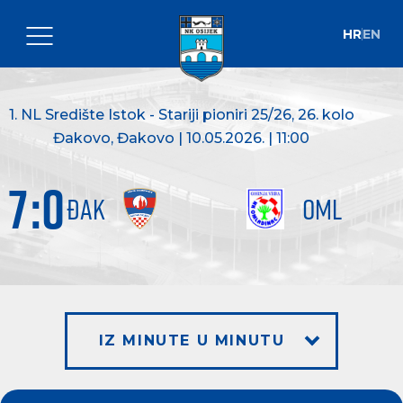
HR
EN
1. NL Središte Istok - Stariji pioniri 25/26
, 26. kolo
Đakovo, Đakovo | 10.05.2026. | 11:00
7
:
0
ĐAK
OML
IZ MINUTE U MINUTU