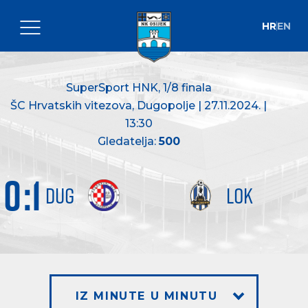
HR
EN
SuperSport HNK
, 1/8 finala
ŠC Hrvatskih vitezova, Dugopolje | 27.11.2024. |
13:30
Gledatelja:
500
0
:
1
DUG
LOK
IZ MINUTE U MINUTU