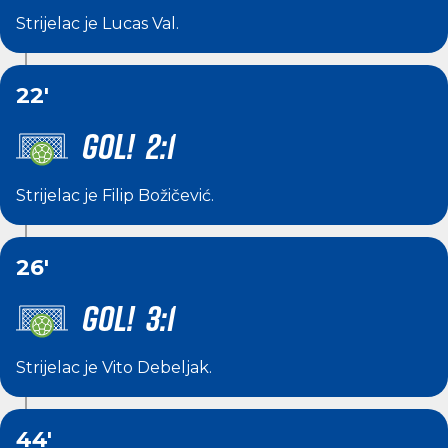
Strijelac je
Lucas Val
.
22'
GOL! 2:1
Strijelac je
Filip Božičević
.
26'
GOL! 3:1
Strijelac je
Vito Debeljak
.
44'