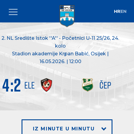
HR
EN
2. NL Središte Istok ''A'' - Početnici U-11 25/26
, 24.
kolo
Stadion akademije Krpan Babić, Osijek |
16.05.2026. | 12:00
4
:
2
ELE
ČEP
IZ MINUTE U MINUTU