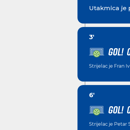
Utakmica je 
3'
GOL! 0
Strijelac je
Fran I
6'
GOL! 
Strijelac je
Petar 