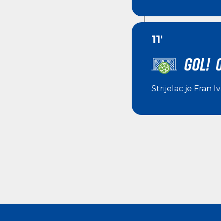
11'
GOL! 
Strijelac je
Fran I