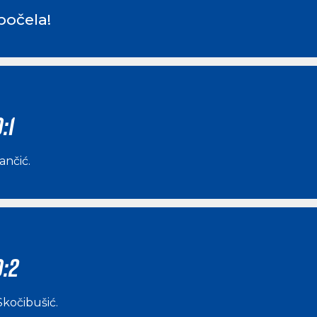
počela!
:1
vančić
.
0:2
Skočibušić
.