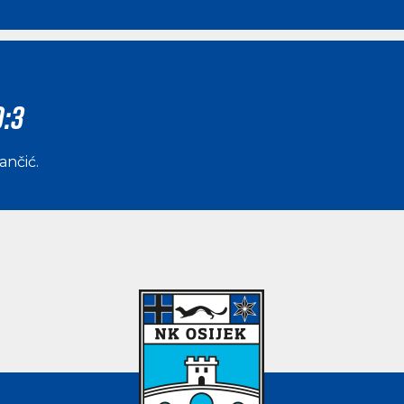
0:3
vančić
.