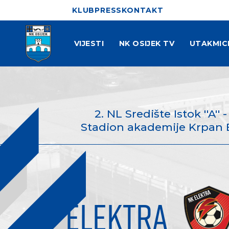
KLUB
PRESS
KONTAKT
VIJESTI
NK OSIJEK TV
UTAKMIC
2. NL Središte Istok ''A''
Stadion akademije Krpan Bab
ELEKTRA