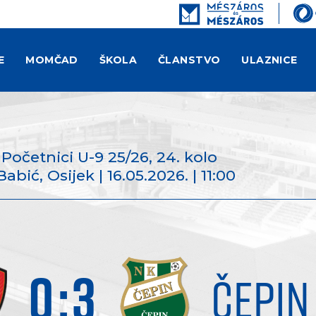
E
MOMČAD
ŠKOLA
ČLANSTVO
ULAZNICE
 - Početnici U-9 25/26
, 24. kolo
ić, Osijek | 16.05.2026. | 11:00
0
:
3
ČEPIN