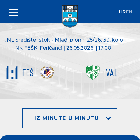
HR
EN
1. NL Središte Istok - Mlađi pioniri 25/26
, 30. kolo
NK FEŠK, Feričanci | 26.05.2026. | 17:00
1
:
1
FEŠ
VAL
IZ MINUTE U MINUTU