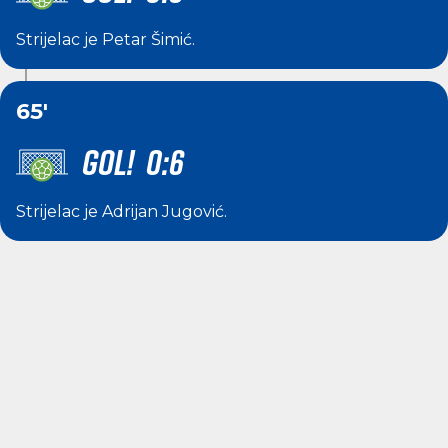
Strijelac je
Petar Šimić
.
65'
GOL! 0:6
Strijelac je
Adrijan Jugović
.