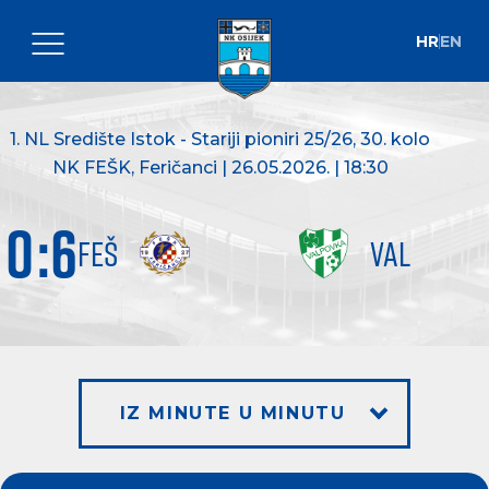
HR
EN
1. NL Središte Istok - Stariji pioniri 25/26
, 30. kolo
NK FEŠK, Feričanci | 26.05.2026. | 18:30
0
:
6
FEŠ
VAL
IZ MINUTE U MINUTU