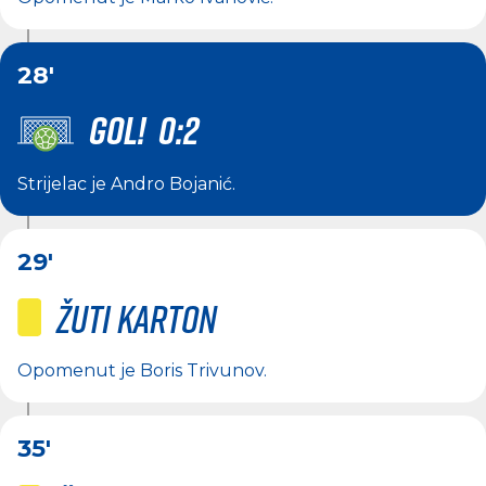
28'
GOL! 0:2
Strijelac je
Andro Bojanić
.
29'
Žuti karton
Opomenut je
Boris Trivunov
.
35'