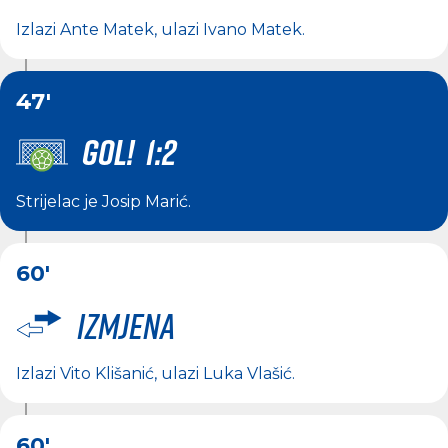
Izlazi
Ante Matek
, ulazi
Ivano Matek
.
47'
GOL! 1:2
Strijelac je
Josip Marić
.
60'
Izmjena
Izlazi
Vito Klišanić
, ulazi
Luka Vlašić
.
60'