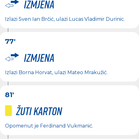
Izmjena
Izlazi
Sven Ian Brčić
, ulazi
Lucas Vladimir Durinic
.
77'
Izmjena
Izlazi
Borna Horvat
, ulazi
Mateo Mrakužić
.
81'
Žuti karton
Opomenut je
Ferdinand Vukmanić
.