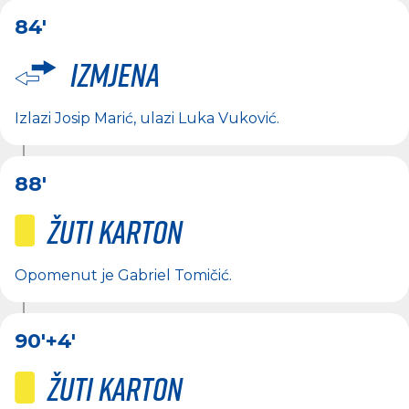
84'
Izmjena
Izlazi
Josip Marić
, ulazi
Luka Vuković
.
88'
Žuti karton
Opomenut je
Gabriel Tomičić
.
90'
+4'
Žuti karton