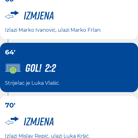
Izmjena
Izlazi
Marko Ivanović
, ulazi
Marko Frlan
.
64'
GOL! 2:2
Strijelac je
Luka Vlašić
.
70'
Izmjena
Izlazi
Mislav Repić
, ulazi
Luka Kršić
.