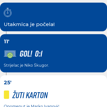
Utakmica je počela!
11'
GOL! 0:1
Strijelac je
Niko Škugor
.
25'
Žuti karton
Opomenut je
Marko Ivanović
.