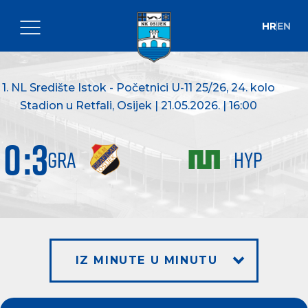
HR
EN
1. NL Središte Istok - Početnici U-11 25/26
, 24. kolo
Stadion u Retfali, Osijek | 21.05.2026. | 16:00
0
:
3
GRA
HYP
IZ MINUTE U MINUTU