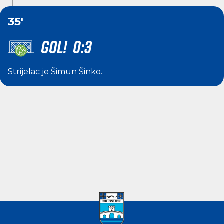
35'
GOL! 0:3
Strijelac je
Šimun Šinko
.