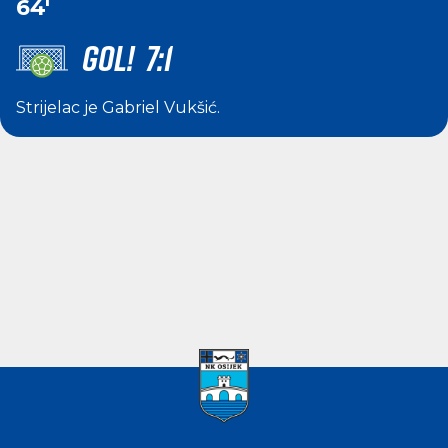
64'
GOL! 7:1
Strijelac je
Gabriel Vukšić
.