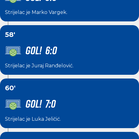
Strijelac je
Marko Vargek
.
58'
GOL! 6:0
Strijelac je
Juraj Ranđelović
.
60'
GOL! 7:0
Strijelac je
Luka Jeličić
.