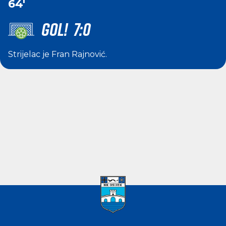
64'
GOL! 7:0
Strijelac je
Fran Rajnović
.