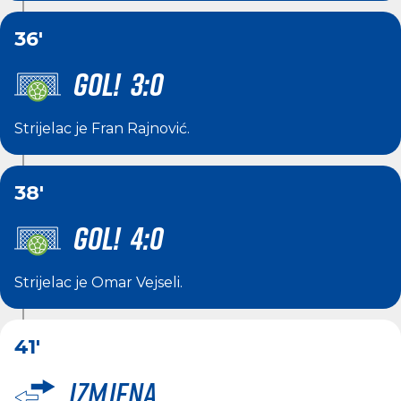
36'
GOL! 3:0
Strijelac je
Fran Rajnović
.
38'
GOL! 4:0
Strijelac je
Omar Vejseli
.
41'
Izmjena