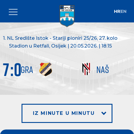
HR
EN
1. NL Središte Istok - Stariji pioniri 25/26
, 27. kolo
Stadion u Retfali, Osijek | 20.05.2026. | 18:15
7
:
0
GRA
NAŠ
IZ MINUTE U MINUTU