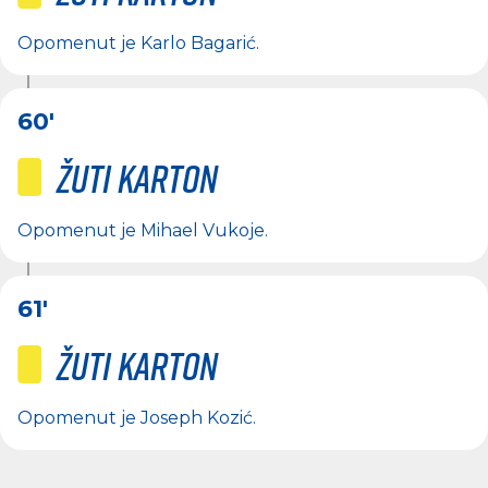
Opomenut je
Karlo Bagarić
.
60'
Žuti karton
Opomenut je
Mihael Vukoje
.
61'
Žuti karton
Opomenut je
Joseph Kozić
.