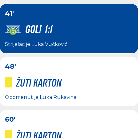
41'
GOL! 1:1
Strijelac je
Luka Vučković
.
48'
Žuti karton
Opomenut je
Luka Rukavina
.
60'
Žuti karton