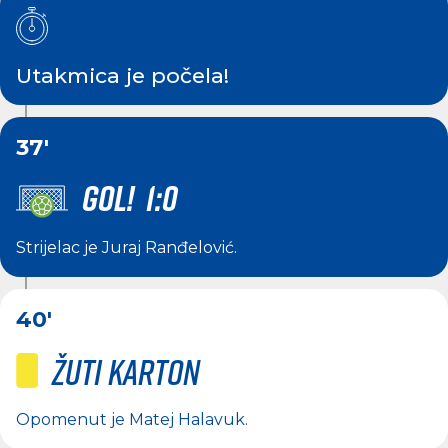
Utakmica je počela!
37'
GOL! 1:0
Strijelac je
Juraj Ranđelović
.
40'
Žuti karton
Opomenut je
Matej Halavuk
.