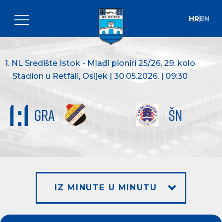
HR
EN
1. NL Središte Istok - Mlađi pioniri 25/26
, 29. kolo
Stadion u Retfali, Osijek | 30.05.2026. | 09:30
1
:
1
GRA
ŠN
IZ MINUTE U MINUTU