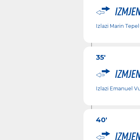
Izmje
Izlazi
Marin Tepe
35'
Izmje
Izlazi
Emanuel Vu
40'
Izmje