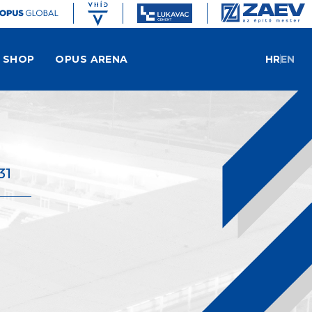
SHOP
OPUS ARENA
HR
EN
31