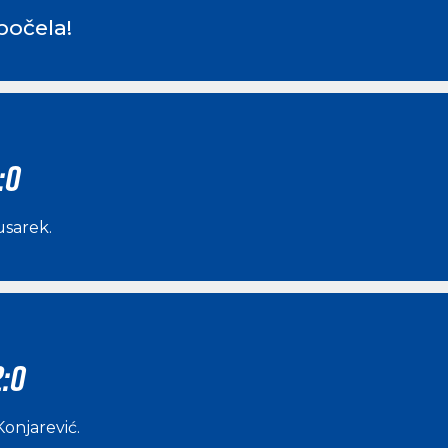
počela!
:0
Husarek
.
2:0
Konjarević
.