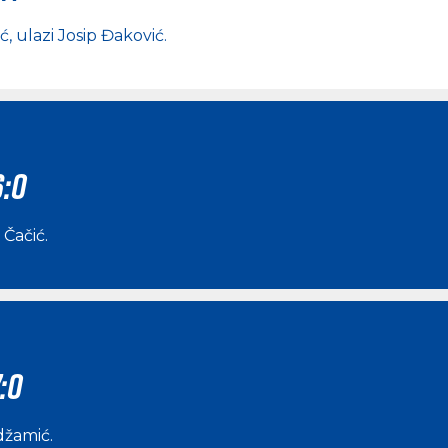
ić
, ulazi
Josip Đaković
.
6:0
 Čačić
.
:0
džamić
.