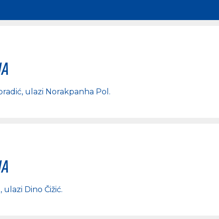
na
radić
, ulazi
Norakpanha Pol
.
na
a
, ulazi
Dino Čižić
.