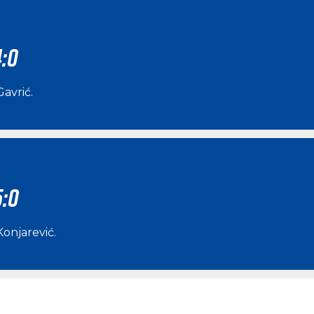
4:0
Gavrić
.
5:0
Konjarević
.