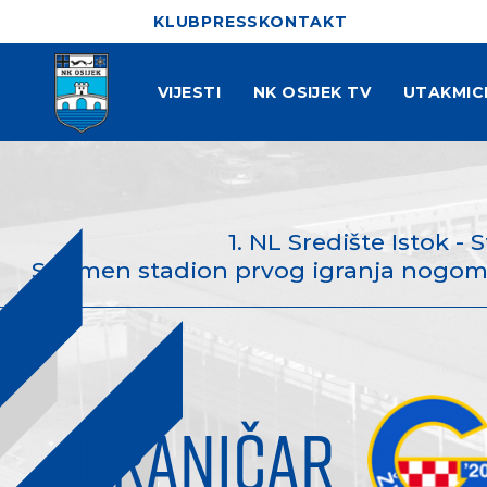
KLUB
PRESS
KONTAKT
VIJESTI
NK OSIJEK TV
UTAKMIC
1. NL Središte Istok - S
Spomen stadion prvog igranja nogometa
GRANIČAR