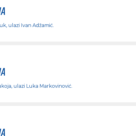
na
luk
, ulazi
Ivan Adžamić
.
na
koja
, ulazi
Luka Markovinović
.
na