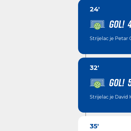
24'
GOL! 
Strijelac je
Petar 
32'
GOL! 
Strijelac je
David 
35'