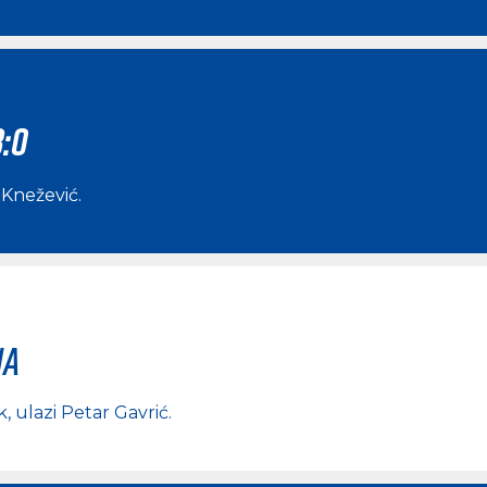
3:0
Knežević
.
na
k
, ulazi
Petar Gavrić
.