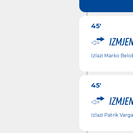
45'
Izmje
Izlazi
Marko Belob
45'
Izmje
Izlazi
Patrik Varg