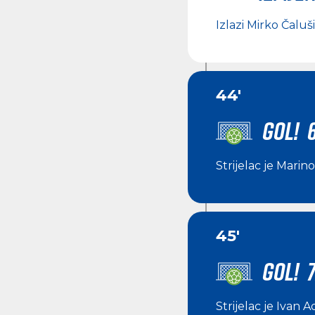
Izlazi
Mirko Čaluš
44'
GOL! 
Strijelac je
Marino
45'
GOL! 7
Strijelac je
Ivan A