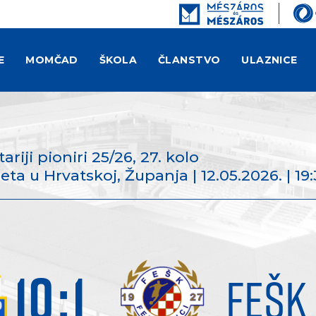
E
MOMČAD
ŠKOLA
ČLANSTVO
ULAZNICE
tariji pioniri 25/26
, 27. kolo
 u Hrvatskoj, Županja | 12.05.2026. | 19:
10
:
1
FEŠK