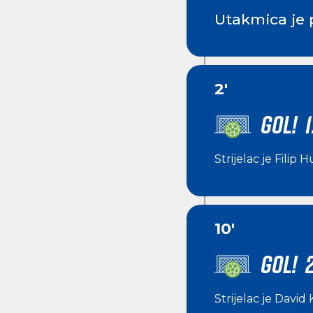
Utakmica je 
2'
GOL! 1
Strijelac je
Filip 
10'
GOL! 
Strijelac je
David 