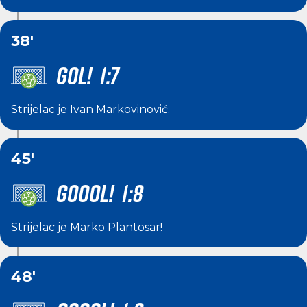
38'
GOL! 1:7
Strijelac je
Ivan Markovinović
.
45'
GOOOL! 1:8
Strijelac je
Marko Plantosar
!
48'