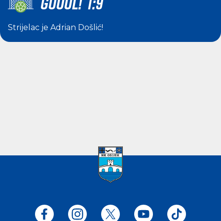
GOOOL! 1:9
Strijelac je
Adrian Došlić
!