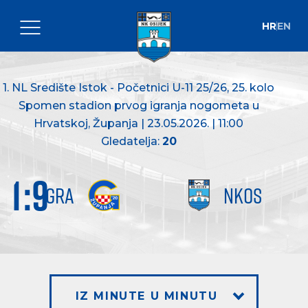
HR
EN
1. NL Središte Istok - Početnici U-11 25/26
, 25. kolo
Spomen stadion prvog igranja nogometa u
Hrvatskoj, Županja | 23.05.2026. | 11:00
Gledatelja:
20
1
:
9
GRA
NKOS
IZ MINUTE U MINUTU