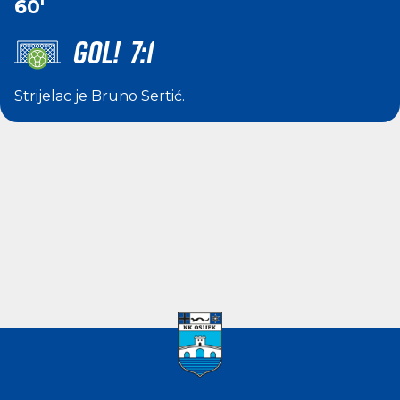
60'
GOL! 7:1
Strijelac je
Bruno Sertić
.