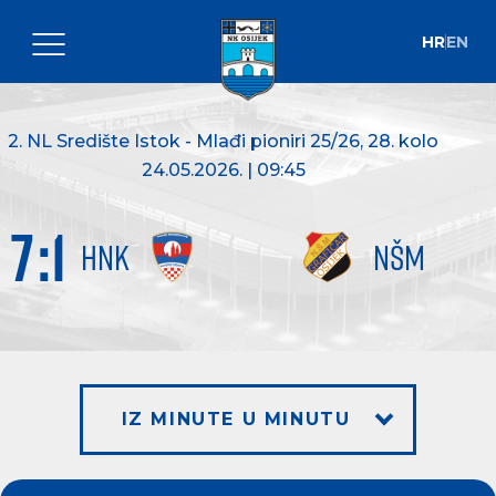
HR
EN
2. NL Središte Istok - Mlađi pioniri 25/26
, 28. kolo
24.05.2026. | 09:45
7
:
1
HNK
NŠM
IZ MINUTE U MINUTU