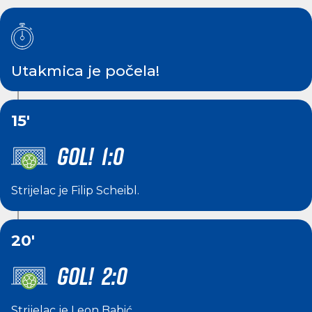
Utakmica je počela!
15'
GOL! 1:0
Strijelac je
Filip Scheibl
.
20'
GOL! 2:0
Strijelac je
Leon Babić
.