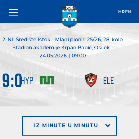
HR
EN
2. NL Središte Istok - Mlađi pioniri 25/26
, 28. kolo
Stadion akademije Krpan Babić, Osijek |
24.05.2026. | 09:00
9
:
0
HYP
ELE
IZ MINUTE U MINUTU