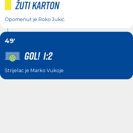
Žuti karton
Opomenut je
Roko Jukić
.
49'
GOL! 1:2
Strijelac je
Marko Vukoje
.