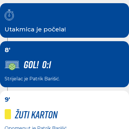
Utakmica je počela!
8'
GOL! 0:1
Strijelac je
Patrik Barišić
.
9'
Žuti karton
Opomenut je
Patrik Barišić
.