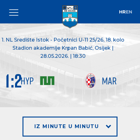
HR
EN
1. NL Središte Istok - Početnici U-11 25/26
, 18. kolo
Stadion akademije Krpan Babić, Osijek |
28.05.2026. | 18:30
1
:
2
HYP
MAR
IZ MINUTE U MINUTU