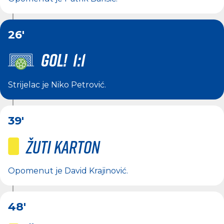
26'
GOL! 1:1
Strijelac je
Niko Petrović
.
39'
Žuti karton
Opomenut je
David Krajinović
.
48'