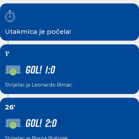
Utakmica je počela!
1'
GOL! 1:0
Strijelac je
Leonardo Rimac
.
26'
GOL! 2:0
Strijelac je
Borna Bošnjak
.