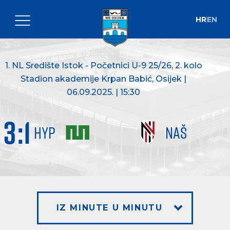
HR
EN
1. NL Središte Istok - Početnici U-9 25/26
, 2. kolo
Stadion akademije Krpan Babić, Osijek |
06.09.2025. | 15:30
3
:
1
HYP
NAŠ
IZ MINUTE U MINUTU