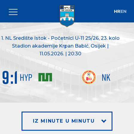
HR
EN
1. NL Središte Istok - Početnici U-11 25/26
, 23. kolo
Stadion akademije Krpan Babić, Osijek |
11.05.2026. | 20:30
9
:
1
HYP
NK
IZ MINUTE U MINUTU