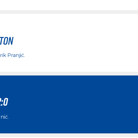
rton
rik Pranjić
.
2:0
rnić
.