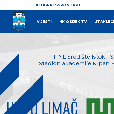
KLUB
PRESS
KONTAKT
VIJESTI
NK OSIJEK TV
UTAKMIC
1. NL Središte Istok - S
Stadion akademije Krpan Bab
HYPO LIMAČ