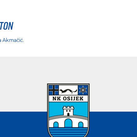
rton
a Akmačić
.