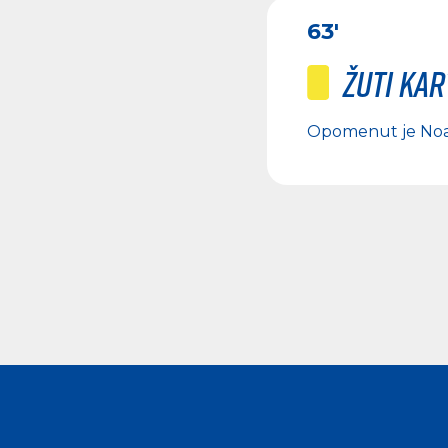
63'
Žuti ka
Opomenut je
No