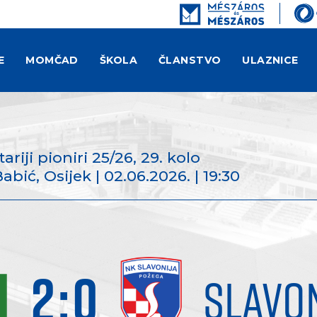
E
MOMČAD
ŠKOLA
ČLANSTVO
ULAZNICE
tariji pioniri 25/26
, 29. kolo
ić, Osijek | 02.06.2026. | 19:30
2
:
0
SLAVO