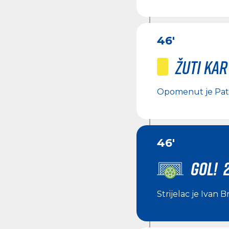
46'
Žuti ka
Opomenut je
Pat
46'
GOL! 
Strijelac je
Ivan B