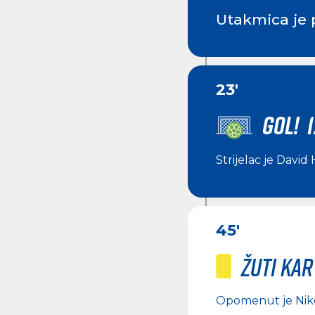
Utakmica je 
23'
GOL! 1
Strijelac je
David 
45'
Žuti ka
Opomenut je
Nik