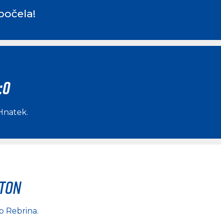
počela!
:0
Hnatek
.
rton
o Rebrina
.