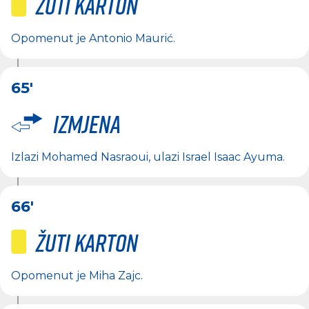
Žuti karton
Opomenut je
Antonio Maurić
.
65'
Izmjena
Izlazi
Mohamed Nasraoui
, ulazi
Israel Isaac Ayuma
.
66'
Žuti karton
Opomenut je
Miha Zajc
.