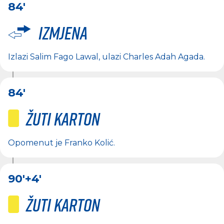
84'
Izmjena
Izlazi
Salim Fago Lawal
, ulazi
Charles Adah Agada
.
84'
Žuti karton
Opomenut je
Franko Kolić
.
90'
+4'
Žuti karton