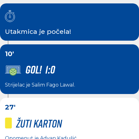
Utakmica je počela!
10'
GOL! 1:0
Strijelac je
Salim Fago Lawal
.
27'
Žuti karton
Opomenut je
Advan Kadušić
.