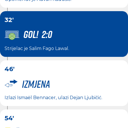
32'
GOL! 2:0
Strijelac je
Salim Fago Lawal
.
46'
Izmjena
Izlazi
Ismaël Bennacer
, ulazi
Dejan Ljubičić
.
54'