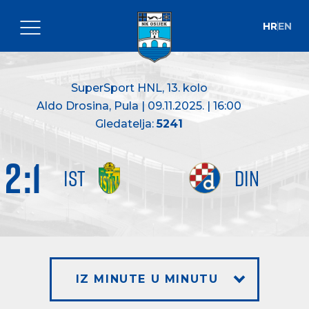
HR
EN
SuperSport HNL
, 13. kolo
Aldo Drosina, Pula | 09.11.2025. | 16:00
Gledatelja:
5241
2
:
1
IST
DIN
IZ MINUTE U MINUTU