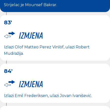
Strijelac je
Mounsef Bakrar
.
83'
Izmjena
Izlazi
Olof Matteo Perez Vinlöf
, ulazi
Robert
Mudražija
.
84'
Izmjena
Izlazi
Emil Frederiksen
, ulazi
Jovan Ivanišević
.