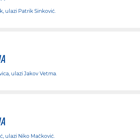
k
, ulazi
Patrik Sinković
.
na
vica
, ulazi
Jakov Vetma
.
na
ić
, ulazi
Niko Mačković
.