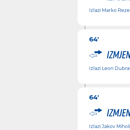
Izlazi
Marko Reze
64'
Izmje
Izlazi
Leon Dubra
64'
Izmje
Izlazi
Jakov Mihol