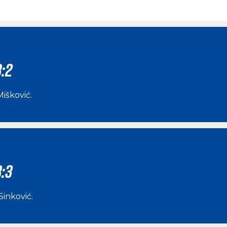
:2
Mišković
.
:3
Sinković
.