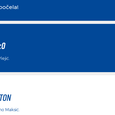
počela!
:0
lejić
.
rton
no Maksić
.