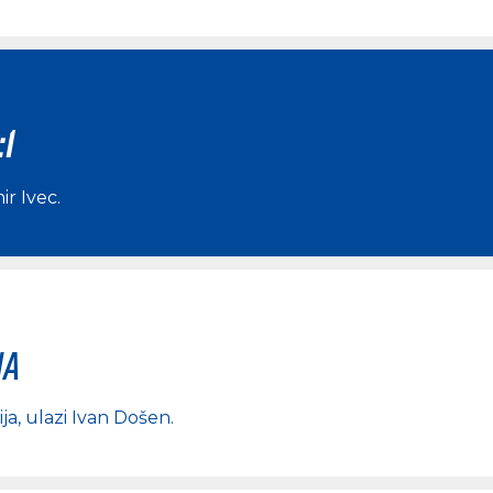
:1
ir Ivec
.
na
ja
, ulazi
Ivan Došen
.