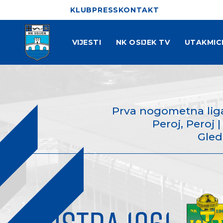
KLUB
PRESS
KONTAKT
VIJESTI
NK OSIJEK TV
UTAKMIC
Prva nogometna liga
Peroj, Peroj |
Gled