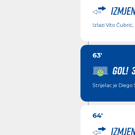
Izmje
Izlazi
Vito Čubrić
,
63'
GOL! 3
Strijelac je
Diego 
64'
Izmje