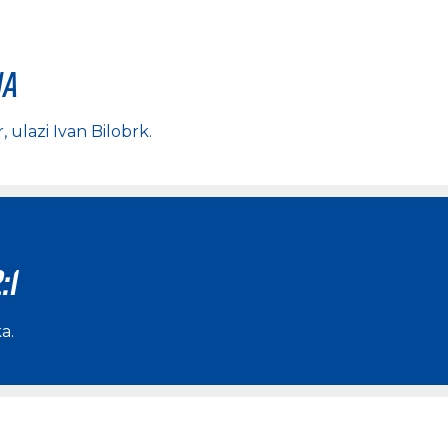
na
r
, ulazi
Ivan Bilobrk
.
:1
ka
.