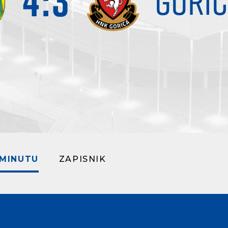
4
:
3
GORI
 MINUTU
ZAPISNIK