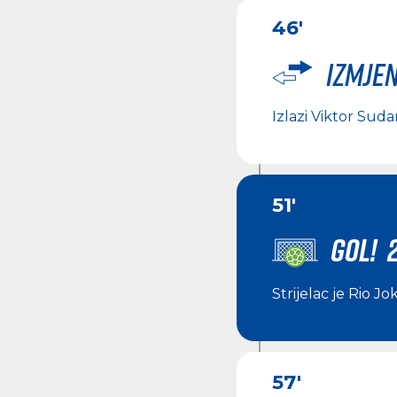
46'
Izmje
Izlazi
Viktor Suda
51'
GOL! 2
Strijelac je
Rio Jo
57'