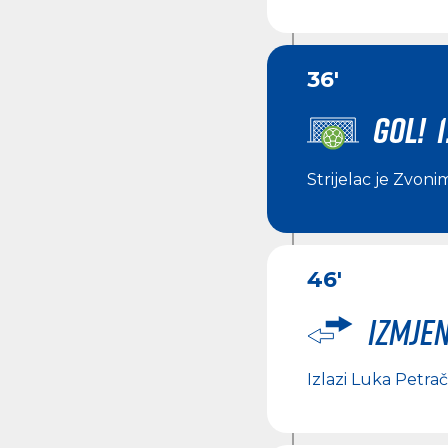
36'
GOL! 1
Strijelac je
Zvonim
46'
Izmje
Izlazi
Luka Petrači