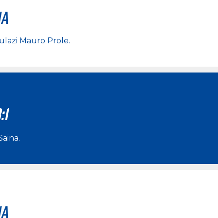
na
 ulazi
Mauro Prole
.
:1
Saina
.
na