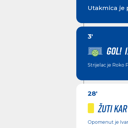
Utakmica je 
3'
GOL! 1
Strijelac je
Roko P
28'
Žuti ka
Opomenut je
Iva