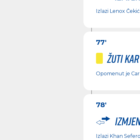
Izlazi
Lenox Čekić
77'
Žuti ka
Opomenut je
Car
78'
Izmje
Izlazi
Khan Sefero