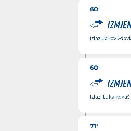
60'
Izmje
Izlazi
Jakov Vdovi
60'
Izmje
Izlazi
Luka Kovač
71'