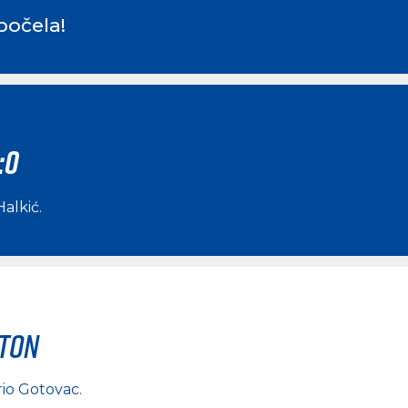
počela!
:0
Halkić
.
rton
io Gotovac
.