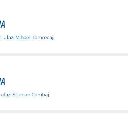
na
ć
, ulazi
Mihael Tomrecaj
.
na
, ulazi
Stjepan Combaj
.