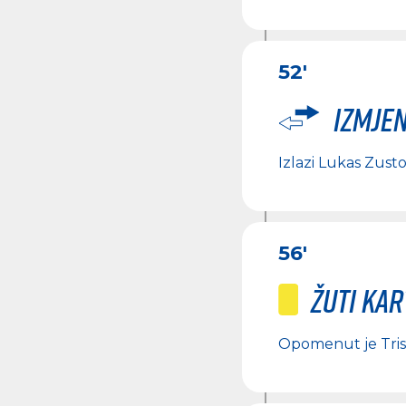
52'
Izmje
Izlazi
Lukas Zusto
56'
Žuti ka
Opomenut je
Tri