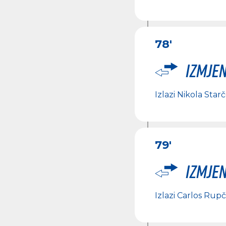
78'
Izmje
Izlazi
Nikola Starč
79'
Izmje
Izlazi
Carlos Rupč