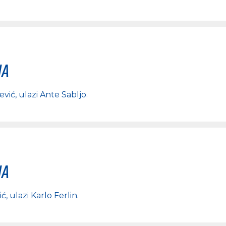
na
ević
, ulazi
Ante Sabljo
.
na
ić
, ulazi
Karlo Ferlin
.