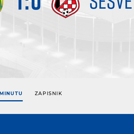
1
:
0
SESVE
 MINUTU
ZAPISNIK