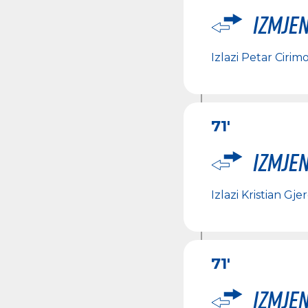
Izmje
Izlazi
Petar Cirimo
71'
Izmje
Izlazi
Kristian Gjer
71'
Izmje