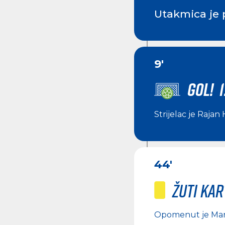
Utakmica je 
9'
GOL! 1
Strijelac je
Rajan 
44'
Žuti ka
Opomenut je
Mar