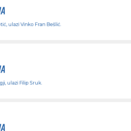
na
tić
, ulazi
Vinko Fran Bešlić
.
na
gji
, ulazi
Filip Sruk
.
na