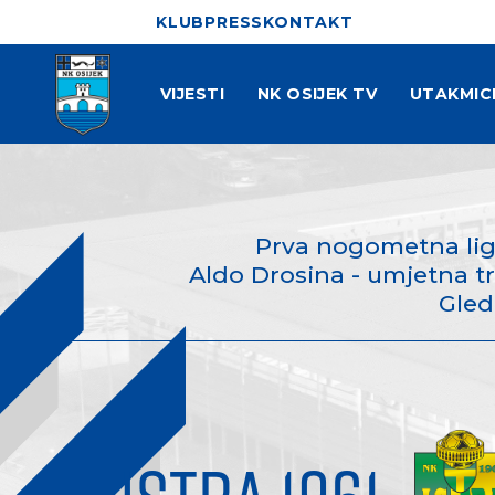
KLUB
PRESS
KONTAKT
VIJESTI
NK OSIJEK TV
UTAKMIC
Prva nogometna liga
Aldo Drosina - umjetna tra
Gled