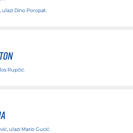
, ulazi
Dino Poropat
.
rton
los Rupčić
.
na
vić
, ulazi
Mario Gucić
.