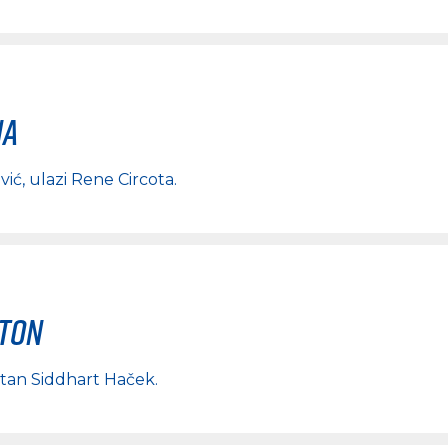
na
vić
, ulazi
Rene Circota
.
rton
stan Siddhart Haček
.