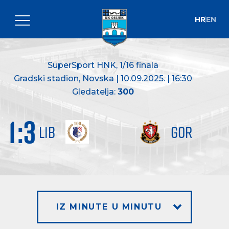
HR
EN
SuperSport HNK
, 1/16 finala
Gradski stadion, Novska | 10.09.2025. | 16:30
Gledatelja:
300
1
:
3
LIB
GOR
IZ MINUTE U MINUTU