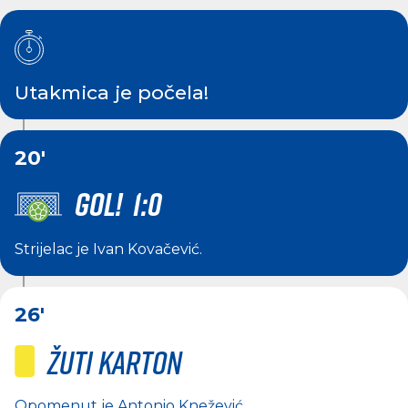
Utakmica je počela!
20'
GOL! 1:0
Strijelac je
Ivan Kovačević
.
26'
Žuti karton
Opomenut je
Antonio Knežević
.