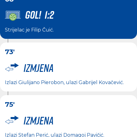
GOL! 1:2
Strijelac je
Filip Čuić
.
73'
Izmjena
Izlazi
Giulijano Pierobon
, ulazi
Gabrijel Kovačević
.
75'
Izmjena
Izlazi
Stefan Perić
, ulazi
Domagoj Pavičić
.