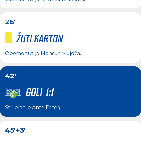
26'
Žuti karton
Opomenut je
Mensur Mujdža
.
42'
GOL! 1:1
Strijelac je
Ante Erceg
.
45'
+3'