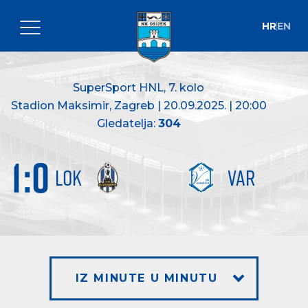
HR
EN
SuperSport HNL
, 7. kolo
Stadion Maksimir, Zagreb | 20.09.2025. | 20:00
Gledatelja:
304
1
:
0
LOK
VAR
IZ MINUTE U MINUTU