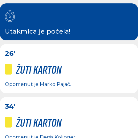
Utakmica je počela!
26'
Žuti karton
Opomenut je
Marko Pajač
.
34'
Žuti karton
Opomenut je
Denis Kolinger
.