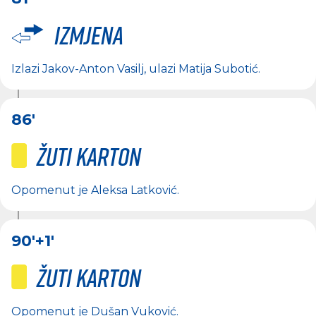
Izmjena
Izlazi
Jakov-Anton Vasilj
, ulazi
Matija Subotić
.
86'
Žuti karton
Opomenut je
Aleksa Latković
.
90'
+1'
Žuti karton
Opomenut je
Dušan Vuković
.