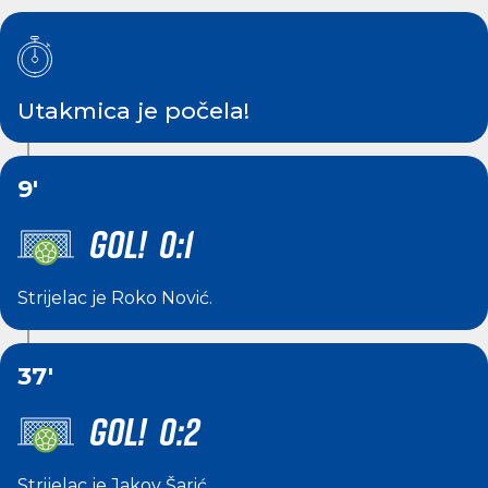
Utakmica je počela!
9'
GOL! 0:1
Strijelac je
Roko Nović
.
37'
GOL! 0:2
Strijelac je
Jakov Šarić
.