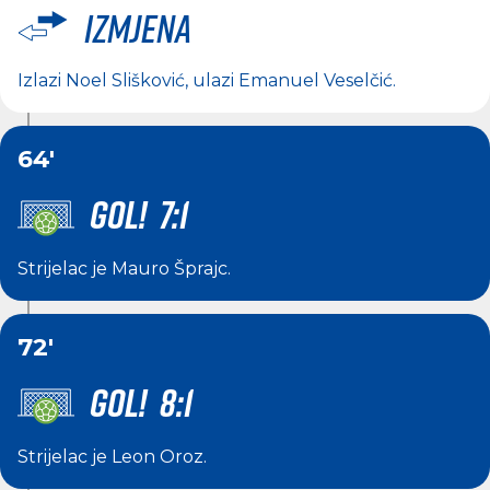
Izmjena
Izlazi
Noel Slišković
, ulazi
Emanuel Veselčić
.
64'
GOL! 7:1
Strijelac je
Mauro Šprajc
.
72'
GOL! 8:1
Strijelac je
Leon Oroz
.