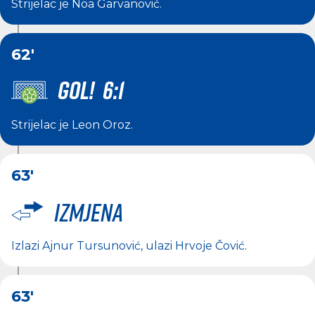
Strijelac je
Noa Garvanović
.
62'
GOL! 6:1
Strijelac je
Leon Oroz
.
63'
Izmjena
Izlazi
Ajnur Tursunović
, ulazi
Hrvoje Čović
.
63'