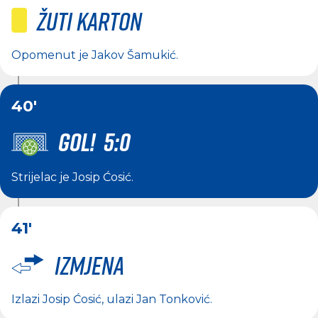
Žuti karton
Opomenut je
Jakov Šamukić
.
40'
GOL! 5:0
Strijelac je
Josip Ćosić
.
41'
Izmjena
Izlazi
Josip Ćosić
, ulazi
Jan Tonković
.