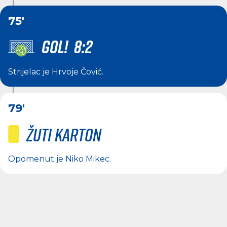
75'
GOL! 8:2
Strijelac je
Hrvoje Čović
.
79'
Žuti karton
Opomenut je
Niko Mikec
.