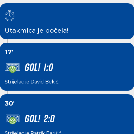
Utakmica je počela!
17'
GOL! 1:0
Strijelac je
David Bekić
.
30'
GOL! 2:0
Strijelac je
Patrik Barišić
.