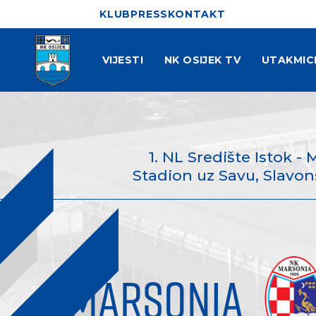
KLUB
PRESS
KONTAKT
VIJESTI
NK OSIJEK TV
UTAKMIC
1. NL Središte Istok - 
Stadion uz Savu, Slavons
MARSONIA