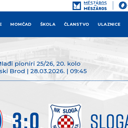
E
MOMČAD
ŠKOLA
ČLANSTVO
ULAZNICE
Mlađi pioniri 25/26
, 20. kolo
ki Brod | 28.03.2026. | 09:45
3
:
0
SLOG