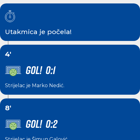
Utakmica je počela!
4'
GOL! 0:1
Strijelac je
Marko Nedić
.
8'
GOL! 0:2
Strijelac je
Šimun Galović
.