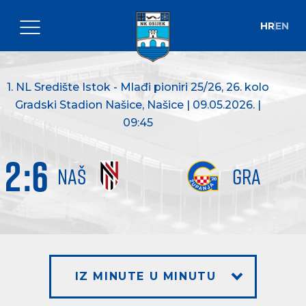
HR
EN
1. NL Središte Istok - Mlađi pioniri 25/26
, 26. kolo
Gradski Stadion Našice, Našice | 09.05.2026. |
09:45
2
:
6
NAŠ
GRA
IZ MINUTE U MINUTU