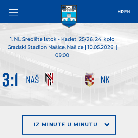
HR
EN
1. NL Središte Istok - Kadeti 25/26
, 24. kolo
Gradski Stadion Našice, Našice | 10.05.2026. |
09:00
3
:
1
NAŠ
NK
IZ MINUTE U MINUTU