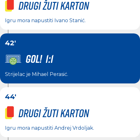
Drugi žuti karton
Igru mora napustiti
Ivano Stanić
.
42'
GOL! 1:1
Strijelac je
Mihael Perasić
.
44'
Drugi žuti karton
Igru mora napustiti
Andrej Vrdoljak
.