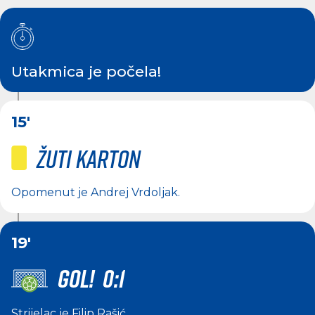
Utakmica je počela!
15'
Žuti karton
Opomenut je
Andrej Vrdoljak
.
19'
GOL! 0:1
Strijelac je
Filip Rašić
.