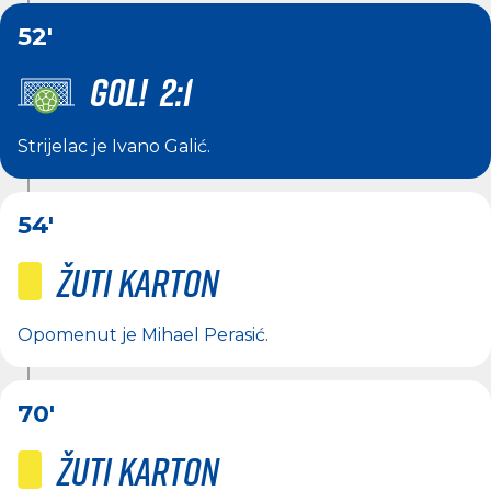
52'
GOL! 2:1
Strijelac je
Ivano Galić
.
54'
Žuti karton
Opomenut je
Mihael Perasić
.
70'
Žuti karton