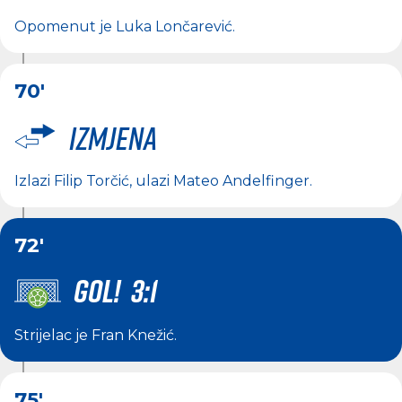
Opomenut je
Luka Lončarević
.
70'
Izmjena
Izlazi
Filip Torčić
, ulazi
Mateo Andelfinger
.
72'
GOL! 3:1
Strijelac je
Fran Knežić
.
75'