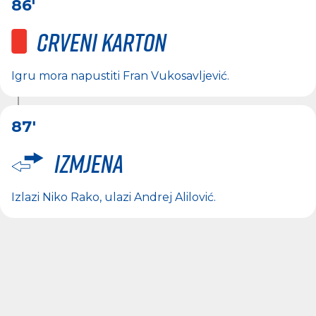
86'
Crveni karton
Igru mora napustiti
Fran Vukosavljević
.
87'
Izmjena
Izlazi
Niko Rako
, ulazi
Andrej Alilović
.