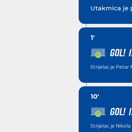
Utakmica je 
1'
GOL! 1
Strijelac je
Petar 
10'
GOL! 1
Strijelac je
Nikola