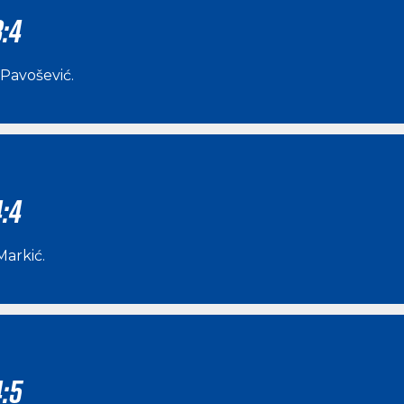
:4
Pavošević
.
:4
Markić
.
:5