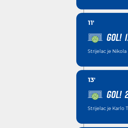
11'
GOL! 1
Strijelac je
Nikola
13'
GOL! 2
Strijelac je
Karlo T