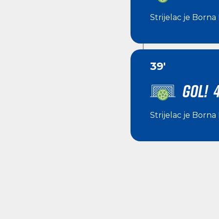
Strijelac je
Borna 
39'
GOL! 4
Strijelac je
Borna 