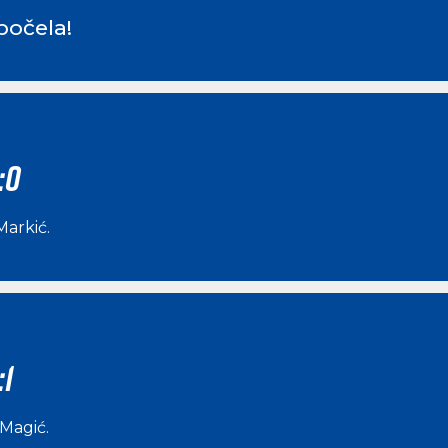
počela!
:0
Markić
.
:1
 Magić
.