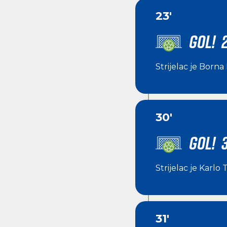
23'
GOL! 2
Strijelac je
Borna 
30'
GOL! 3
Strijelac je
Karlo T
31'