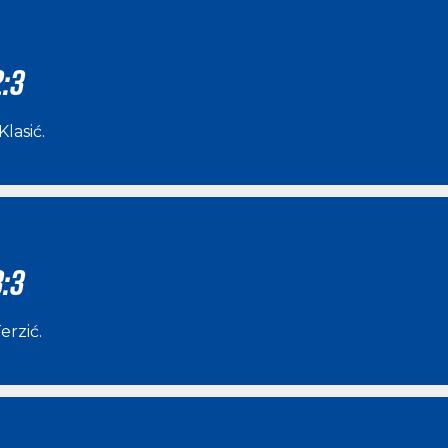
:3
Klasić
.
:3
erzić
.