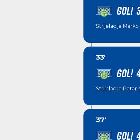
GOL! 3
Strijelac je
Marko 
33'
GOL! 4
Strijelac je
Petar 
37'
GOL! 4