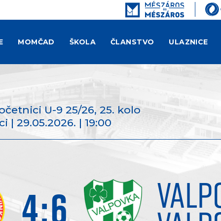
E
MOMČAD
ŠKOLA
ČLANSTVO
ULAZNICE
Početnici U-9 25/26
, 25. kolo
i | 29.05.2026. | 19:00
VALP
4
:
6