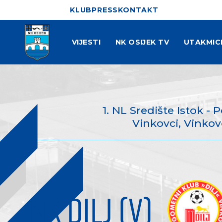
KLUB
PRESS
KONTAKT
VIJESTI
NK OSIJEK TV
UTAKMIC
1. NL Središte Istok - 
Vinkovci, Vinkovc
NK DILJ (V)