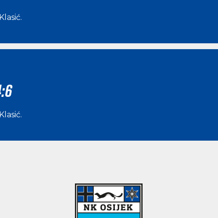
Klasić
.
:6
Klasić
.