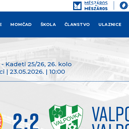
E
MOMČAD
ŠKOLA
ČLANSTVO
ULAZNICE
k - Kadeti 25/26
, 26. kolo
i | 23.05.2026. | 10:00
VALP
2
:
2