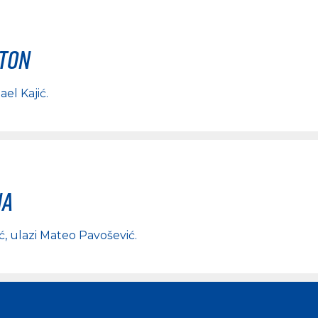
rton
ael Kajić
.
na
ć
, ulazi
Mateo Pavošević
.