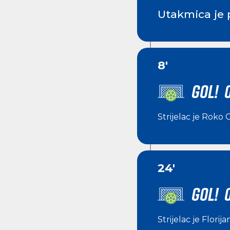
Utakmica je 
8'
GOL! 0
Strijelac je
Roko G
24'
GOL! 
Strijelac je
Florij