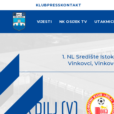
KLUB
PRESS
KONTAKT
VIJESTI
NK OSIJEK TV
UTAKMIC
1. NL Središte Isto
Vinkovci, Vinkovc
NK DILJ (V)