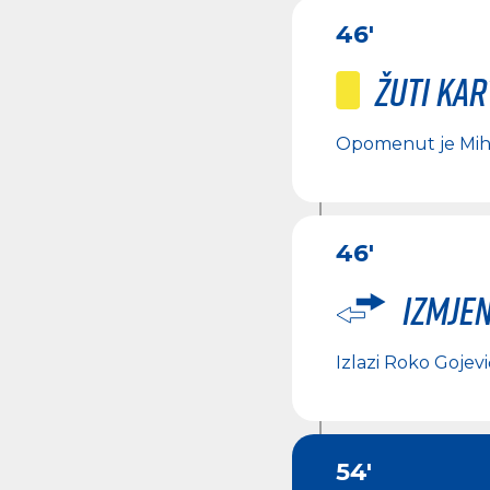
46'
Žuti ka
Opomenut je
Mih
46'
Izmje
Izlazi
Roko Gojevi
54'