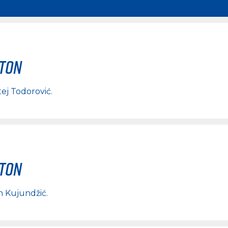
rton
ej Todorović
.
rton
n Kujundžić
.