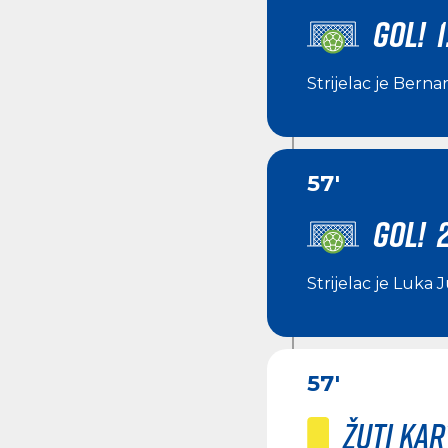
GOL! 1
Strijelac je
Bernar
57'
GOL! 2
Strijelac je
Luka Ju
57'
Žuti ka