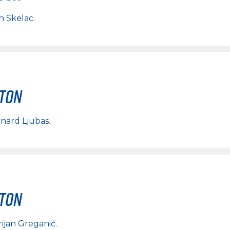
n Skelac
.
rton
nard Ljubas
.
rton
rijan Greganić
.