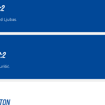
:2
d Ljubas
.
:2
rišić
.
rton