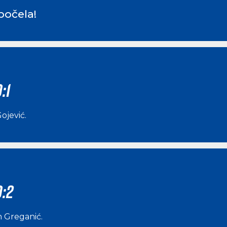
počela!
:1
ojević
.
0:2
an Greganić
.