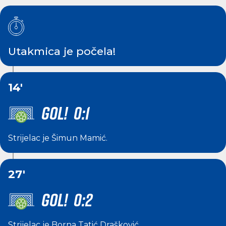
Utakmica je počela!
14'
GOL! 0:1
Strijelac je
Šimun Mamić
.
27'
GOL! 0:2
Strijelac je
Borna Tatić Drašković
.