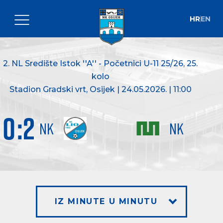
HR
EN
2. NL Središte Istok ''A'' - Početnici U-11 25/26
, 25.
kolo
Stadion Gradski vrt, Osijek | 24.05.2026. | 11:00
0
:
2
NK
NK
IZ MINUTE U MINUTU