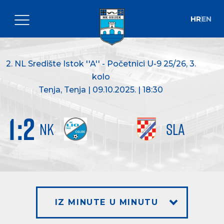
HR
EN
2. NL Središte Istok ''A'' - Početnici U-9 25/26
, 3.
kolo
Tenja, Tenja | 09.10.2025. | 18:30
1
:
2
NK
SLA
IZ MINUTE U MINUTU