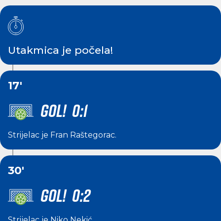
Utakmica je počela!
17'
GOL! 0:1
Strijelac je
Fran Raštegorac
.
30'
GOL! 0:2
Strijelac je
Niko Nekić
.