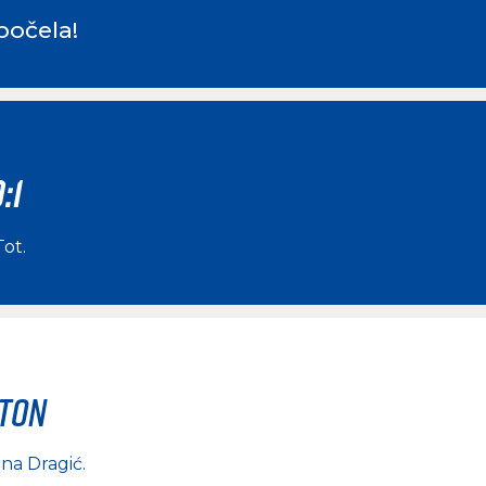
počela!
:1
Tot
.
rton
na Dragić
.