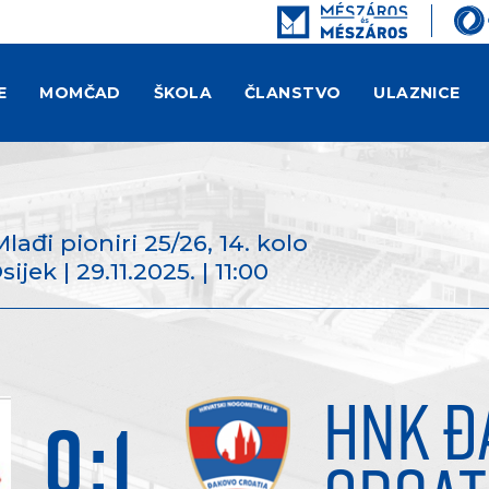
E
MOMČAD
ŠKOLA
ČLANSTVO
ULAZNICE
Mlađi pioniri 25/26
, 14. kolo
ek | 29.11.2025. | 11:00
HNK Đ
0
:
1