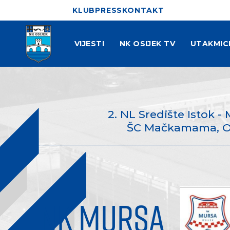
KLUB
PRESS
KONTAKT
VIJESTI
NK OSIJEK TV
UTAKMIC
2. NL Središte Istok - 
ŠC Mačkamama, Osij
NK MURSA