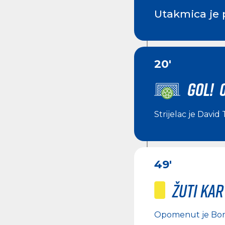
Utakmica je 
20'
GOL! 0
Strijelac je
David 
49'
Žuti ka
Opomenut je
Bor