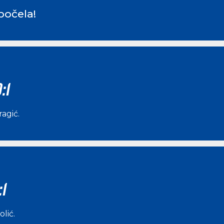
počela!
:1
ragić
.
:1
olić
.