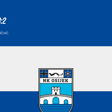
:2
ičvić
.