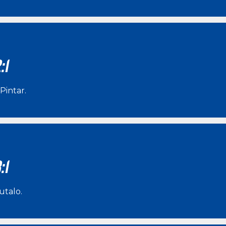
:1
Pintar
.
:1
utalo
.