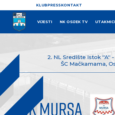
KLUB
PRESS
KONTAKT
VIJESTI
NK OSIJEK TV
UTAKMIC
2. NL Središte Istok ''A'' 
ŠC Mačkamama, Osij
NK MURSA