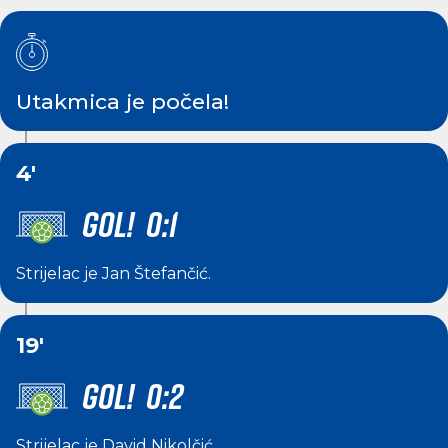
Utakmica je počela!
4'
GOL! 0:1
Strijelac je
Jan Štefančić
.
19'
GOL! 0:2
Strijelac je
David Nikolčić
.