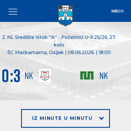
HR
EN
2. NL Središte Istok ''A'' - Početnici U-9 25/26
, 27.
kolo
ŠC Mačkamama, Osijek | 08.06.2026. | 18:00
0
:
3
NK
NK
IZ MINUTE U MINUTU