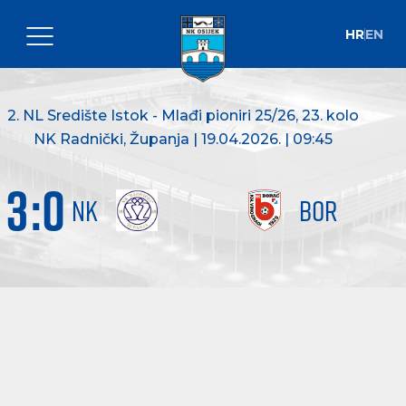
HR
EN
2. NL Središte Istok - Mlađi pioniri 25/26
, 23. kolo
NK Radnički, Županja | 19.04.2026. | 09:45
3
:
0
NK
BOR